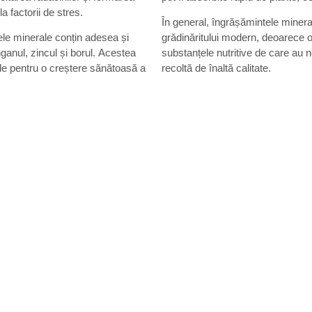
la factorii de stres.
În general, îngrășămintele mineral
ele minerale conțin adesea și
grădinăritului modern, deoarece of
ganul, zincul și borul. Acestea
substanțele nutritive de care au 
iale pentru o creștere sănătoasă a
recoltă de înaltă calitate.