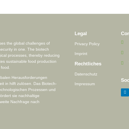
Legal
Con
s the global challenges of
Privacy Policy
security in one. The biotech
Imprint
ical processes, thereby reducing
tes sustainable food production
Rechtliches
 food.
Datenschutz
lobalen Herausforderungen
Soc
 in hilft zulösen. Das Biotech-
Impressum
technologischen Prozessen und
ördert sie nachhaltige
tweite Nachfrage nach