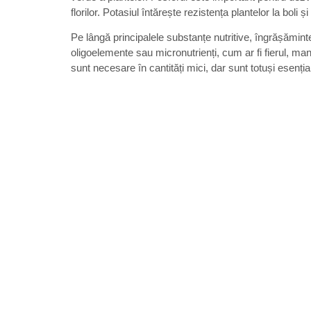
florilor. Potasiul întărește rezistența plantelor la boli și 
Pe lângă principalele substanțe nutritive, îngrășămint
oligoelemente sau micronutrienți, cum ar fi fierul, man
sunt necesare în cantități mici, dar sunt totuși esenț