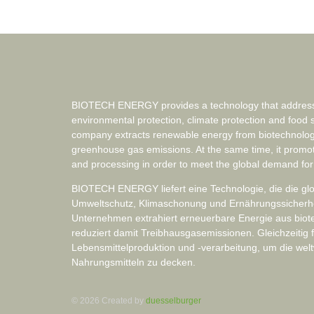
BIOTECH ENERGY provides a technology that addresse
environmental protection, climate protection and food 
company extracts renewable energy from biotechnolog
greenhouse gas emissions. At the same time, it promo
and processing in order to meet the global demand for
BIOTECH ENERGY liefert eine Technologie, die die g
Umweltschutz, Klimaschonung und Ernährungssicherheit
Unternehmen extrahiert erneuerbare Energie aus bio
reduziert damit Treibhausgasemissionen. Gleichzeitig f
Lebensmittelproduktion und -verarbeitung, um die wel
Nahrungsmitteln zu decken.
© 2026 Created by
duesselburger