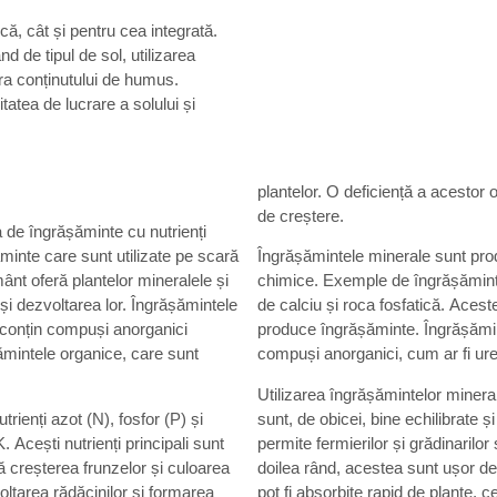
că, cât și pentru cea integrată.
 de tipul de sol, utilizarea
pra conținutului de humus.
sitatea de lucrare a solului și
plantelor. O deficiență a acestor 
de creștere.
de îngrășăminte cu nutrienți
minte care sunt utilizate pe scară
Îngrășămintele minerale sunt pro
mânt oferă plantelor mineralele și
chimice. Exemple de îngrășăminte 
 și dezvoltarea lor. Îngrășămintele
de calciu și roca fosfatică. Acest
 conțin compuși anorganici
produce îngrășăminte. Îngrășămin
ămintele organice, care sunt
compuși anorganici, cum ar fi uree
Utilizarea îngrășămintelor minera
trienți azot (N), fosfor (P) și
sunt, de obicei, bine echilibrate și
Acești nutrienți principali sunt
permite fermierilor și grădinarilor 
ă creșterea frunzelor și culoarea
doilea rând, acestea sunt ușor de 
oltarea rădăcinilor și formarea
pot fi absorbite rapid de plante, 