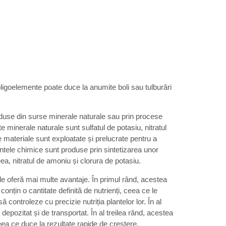
oligoelemente poate duce la anumite boli sau tulburări
duse din surse minerale naturale sau prin procese
minerale naturale sunt sulfatul de potasiu, nitratul
e materiale sunt exploatate și prelucrate pentru a
tele chimice sunt produse prin sintetizarea unor
a, nitratul de amoniu și clorura de potasiu.
le oferă mai multe avantaje. În primul rând, acestea
 conțin o cantitate definită de nutrienți, ceea ce le
să controleze cu precizie nutriția plantelor lor. În al
depozitat și de transportat. În al treilea rând, acestea
ceea ce duce la rezultate rapide de creștere.