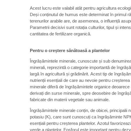
Acest lucru este valabil atât pentru agricultura ecologi
Deși conținutul de humus este determinat în primul rând
terenurilor arabile are, de asemenea, o influență asu
Parametrii decisivi sunt rotația culturilor, tipul și inten
cantitatea de fertilizare organică.
Pentru o creștere sănătoasă a plantelor
Îngrășămintele minerale, cunoscute și sub denumirea 
minerali, reprezintă o categorie importantă de îngrășă
largă în agricultură și grădinărit. Acest tip de îngrășă
nutrienții esențiali de care au nevoie pentru creșterea
minerale diferă de îngrășămintele organice deoarece
derivați din surse minerale, spre deosebire de îngrăș
fabricate din materii vegetale sau animale.
Îngrășămintele minerale conțin, de obicei, principalii nu
potasiu (K), care sunt cunoscuți ca îngrășăminte NPK. 
esențiali pentru creșterea plantelor. Azotul favorizeaz
verde a plantelor. Fosforul este important pentru dezv