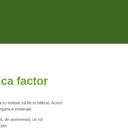
 ca factor
cru trebuie să fie echilibrat. Acest
organice-minerale.
acă, de asemenea, un rol
ției.