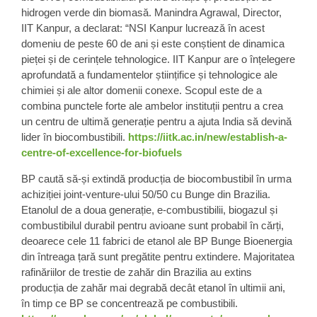
hidrogen verde din biomasă. Manindra Agrawal, Director,
IIT Kanpur, a declarat: “NSI Kanpur lucrează în acest
domeniu de peste 60 de ani și este conștient de dinamica
pieței și de cerințele tehnologice. IIT Kanpur are o înțelegere
aprofundată a fundamentelor științifice și tehnologice ale
chimiei și ale altor domenii conexe. Scopul este de a
combina punctele forte ale ambelor instituții pentru a crea
un centru de ultimă generație pentru a ajuta India să devină
lider în biocombustibili
.
https://iitk.ac.in/new/establish-a-
centre-of-excellence-for-biofuels
BP
caută să-și extindă producția de biocombustibil în urma
achiziției joint-venture-ului 50/50 cu Bunge din Brazilia.
Etanolul
de a doua generație, e-combustibilii, biogazul și
combustibilul durabil pentru avioane sunt probabil în cărți,
deoarece cele 11 fabrici de etanol ale BP Bunge Bioenergia
din întreaga țară sunt pregătite pentru extindere. Majoritatea
rafinăriilor de trestie de zahăr din Brazilia au extins
producția de zahăr mai degrabă decât etanol în ultimii ani,
în timp ce BP se concentrează pe combustibili.