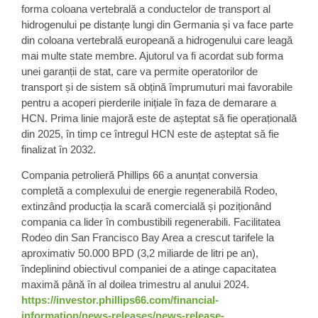
forma coloana vertebrală a conductelor de transport al
hidrogenului pe distanțe lungi din Germania și va face parte
din coloana vertebrală europeană a hidrogenului care leagă
mai multe state membre. Ajutorul va fi acordat sub forma
unei garanții de stat, care va permite operatorilor de
transport și de sistem să obțină împrumuturi mai favorabile
pentru a acoperi pierderile inițiale în faza de demarare a
HCN. Prima linie majoră este de așteptat să fie operațională
din 2025, în timp ce întregul HCN este de așteptat să fie
finalizat în 2032.
Compania petrolieră
Phillips 66
a anunțat conversia
completă a complexului de energie regenerabilă Rodeo,
extinzând producția la scară comercială și poziționând
compania ca lider în
combustibili regenerabili
. Facilitatea
Rodeo din San Francisco Bay Area a crescut tarifele la
aproximativ 50.000 BPD (3,2 miliarde de litri pe an),
îndeplinind obiectivul companiei de a atinge capacitatea
maximă până în al doilea trimestru al anului 2024.
https://investor.phillips66.com/financial-
information/news-releases/news-release-