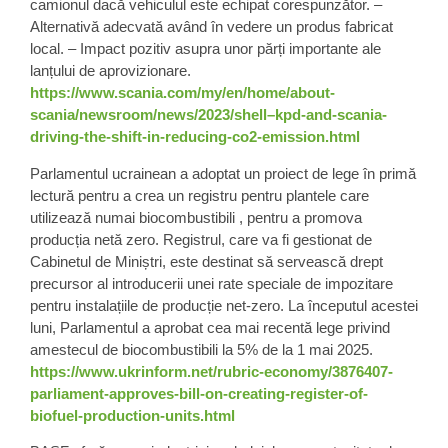
camionul dacă vehiculul este echipat corespunzător. –
Alternativă adecvată având în vedere un produs fabricat
local. – Impact pozitiv asupra unor părți importante ale
lanțului de aprovizionare.
https://www.scania.com/my/en/home/about-
scania/newsroom/news/2023/shell–kpd-and-scania-
driving-the-shift-in-reducing-co2-emission.html
Parlamentul
ucrainean
a adoptat un proiect de lege în primă
lectură pentru a crea un
registru pentru plantele care
utilizează numai biocombustibili
, pentru a promova
producția netă zero. Registrul, care va fi gestionat de
Cabinetul de Miniștri, este destinat să servească drept
precursor al introducerii unei rate speciale de impozitare
pentru instalațiile de producție net-zero. La începutul acestei
luni, Parlamentul a aprobat cea mai recentă lege privind
amestecul de biocombustibili la 5% de la 1 mai 2025.
https://www.ukrinform.net/rubric-economy/3876407-
parliament-approves-bill-on-creating-register-of-
biofuel-production-units.html