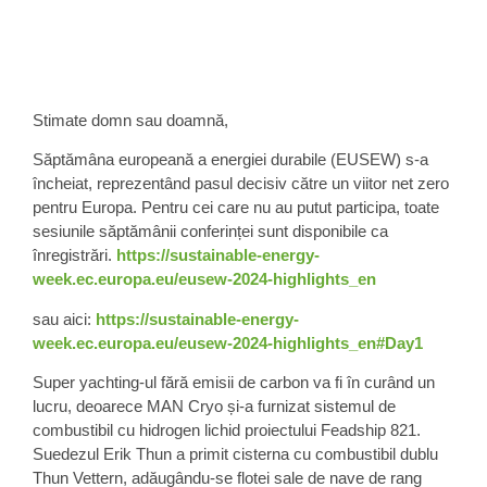
Stimate domn sau doamnă,
Săptămâna europeană a energiei durabile (EUSEW) s-a
încheiat, reprezentând pasul decisiv către un viitor net zero
pentru Europa. Pentru cei care nu au putut participa, toate
sesiunile săptămânii conferinței sunt disponibile ca
înregistrări.
https://sustainable-energy-
week.ec.europa.eu/eusew-2024-highlights_en
sau aici:
https://sustainable-energy-
week.ec.europa.eu/eusew-2024-highlights_en#Day1
Super yachting-ul fără emisii de carbon va fi în curând un
lucru, deoarece MAN Cryo și-a furnizat sistemul de
combustibil cu hidrogen lichid proiectului Feadship 821.
Suedezul Erik Thun a primit cisterna cu combustibil dublu
Thun Vettern, adăugându-se flotei sale de nave de rang