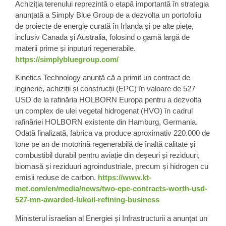
Achiziția terenului reprezintă o etapă importantă în strategia
anunțată a Simply Blue Group de a dezvolta un portofoliu
de proiecte de energie curată în Irlanda și pe alte piețe,
inclusiv Canada și Australia, folosind o gamă largă de
materii prime și inputuri regenerabile.
https://simplybluegroup.com/
Kinetics Technology
anunță că a primit un contract de
inginerie, achiziții și construcții (EPC) în valoare de 527
USD de la rafinăria HOLBORN Europa pentru a dezvolta
un complex de ulei vegetal hidrogenat (HVO) în cadrul
rafinăriei HOLBORN existente din Hamburg
, Germania.
Odată finalizată, fabrica va produce aproximativ 220.000 de
tone pe an de motorină regenerabilă de înaltă calitate și
combustibil durabil pentru aviație din deșeuri și reziduuri,
biomasă și reziduuri agroindustriale, precum și hidrogen cu
emisii reduse de carbon.
https://www.kt-
met.com/en/media/news/two-epc-contracts-worth-usd-
527-mn-awarded-lukoil-refining-business
Ministerul
israelian
al Energiei și Infrastructurii a anunțat un