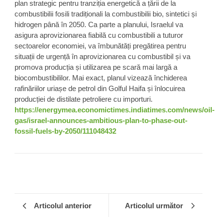
plan strategic pentru tranziția energetică a țării de la
combustibilii fosili tradiționali la combustibilii bio, sintetici
și
hidrogen până în 2050. Ca parte a planului, Israelul va
asigura aprovizionarea fiabilă cu combustibili a tuturor
sectoarelor economiei, va îmbunătăți pregătirea pentru
situații de urgență în aprovizionarea cu combustibil și va
promova producția și utilizarea pe scară mai largă a
biocombustibililor. Mai exact, planul vizează închiderea
rafinăriilor uriașe de petrol din Golful Haifa și înlocuirea
producției de distilate petroliere cu importuri.
https://energymea.economictimes.indiatimes.com/news/oil-
gas/israel-announces-ambitious-plan-to-phase-out-
fossil-fuels-by-2050/111048432
Articolul anterior
Articolul următor