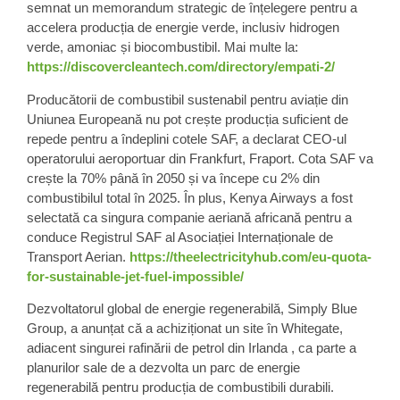
semnat un memorandum strategic de înțelegere pentru a
accelera
producția de energie verde
, inclusiv hidrogen
verde, amoniac și biocombustibil. Mai multe la:
https://discovercleantech.com/directory/empati-2/
Producătorii de combustibil sustenabil pentru aviație din
Uniunea Europeană
nu pot crește producția suficient de
repede pentru a îndeplini cotele SAF, a declarat CEO-ul
operatorului aeroportuar din Frankfurt, Fraport. Cota SAF va
crește la
70% până în 2050
și va începe cu 2% din
combustibilul total în 2025. În plus, Kenya Airways a fost
selectată ca singura companie aeriană africană pentru a
conduce Registrul SAF al Asociației Internaționale de
Transport Aerian.
https://theelectricityhub.com/eu-quota-
for-sustainable-jet-fuel-impossible/
Dezvoltatorul global de energie regenerabilă,
Simply Blue
Group
, a anunțat că a achiziționat un site în Whitegate,
adiacent
singurei rafinării de petrol din Irlanda
, ca parte a
planurilor sale de a dezvolta un parc de energie
regenerabilă pentru producția de combustibili durabili.