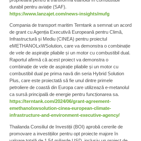
durabil pentru aviație (SAF).
https://www.lanzajet.com/news-insights/mufg
Compania de transport maritim
Terntank
a semnat un acord
de grant cu Agenția Executivă Europeană pentru Climă,
Infrastructură și Mediu (
CINEA)
pentru proiectul
eMETHANOL
xWSolution, care va demonstra o combinație
de vele de aspirație pliabile și un motor cu combustibil dual.
Raportul afirmă că acest proiect va demonstra o
combinație de vele de aspirație pliabile și un motor cu
combustibil dual pe prima navă din seria Hybrid Solution
Plus, care este proiectată să fie unul dintre primele
petroliere de coastă din Europa care utilizează e-metanolul
ca sursă principală de energie pentru funcționarea sa.
https://terntank.com/2024/06/grant-agreement-
emethanolxwsolution-cinea-european-climate-
infrastructure-and-environment-executive-agency/
Thailanda
Consiliul de Investiții (BOI) aprobă cererile de
promovare a investițiilor pentru opt proiecte majore în
valoare totală de 1,54 miliarde USD, inclusiv un proiect de