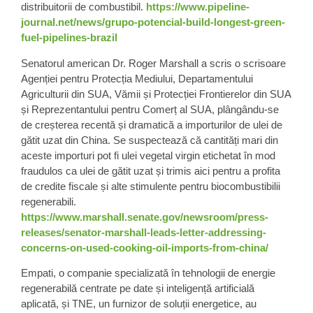
distribuitorii de combustibil.
https://www.pipeline-
journal.net/news/grupo-potencial-build-longest-green-
fuel-pipelines-brazil
Senatorul american Dr.
Roger Marshall a scris o scrisoare
Agenției pentru Protecția Mediului, Departamentului
Agriculturii din SUA, Vămii și Protecției Frontierelor din SUA
și Reprezentantului pentru Comerț al SUA, plângându-se
de creșterea recentă și dramatică a importurilor de
ulei de
gătit uzat din China
. Se suspectează că cantități mari din
aceste importuri pot fi ulei vegetal virgin etichetat în mod
fraudulos ca ulei de gătit uzat și trimis aici pentru a profita
de credite fiscale și alte stimulente pentru biocombustibilii
regenerabili.
https://www.marshall.senate.gov/newsroom/press-
releases/senator-marshall-leads-letter-addressing-
concerns-on-used-cooking-oil-imports-from-china/
Empati
, o companie specializată în tehnologii de energie
regenerabilă centrate pe date și inteligență artificială
aplicată, și TNE, un furnizor de soluții energetice, au