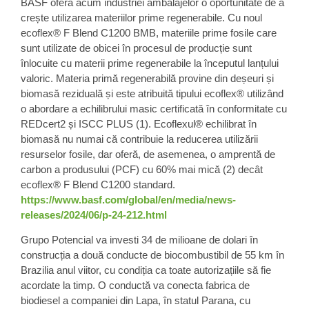
BASF
oferă acum industriei ambalajelor o oportunitate de a
crește utilizarea
materiilor prime regenerabile
. Cu noul
ecoflex® F Blend C1200 BMB, materiile prime fosile care
sunt utilizate de obicei în procesul de producție sunt
înlocuite cu materii prime regenerabile la începutul lanțului
valoric. Materia primă regenerabilă provine din deșeuri și
biomasă reziduală și este atribuită tipului ecoflex® utilizând
o abordare a echilibrului masic certificată în conformitate cu
REDcert2 și ISCC PLUS (1). Ecoflexul® echilibrat în
biomasă nu numai că contribuie la reducerea utilizării
resurselor fosile, dar oferă, de asemenea, o amprentă de
carbon a produsului (PCF) cu 60% mai mică (2) decât
ecoflex® F Blend C1200 standard.
https://www.basf.com/global/en/media/news-
releases/2024/06/p-24-212.html
Grupo Potencial
va investi 34 de milioane de dolari în
construcția a două conducte de
biocombustibil de 55 km
în
Brazilia anul viitor, cu condiția ca toate autorizațiile să fie
acordate la timp. O conductă va conecta fabrica de
biodiesel a companiei din Lapa, în statul Parana, cu