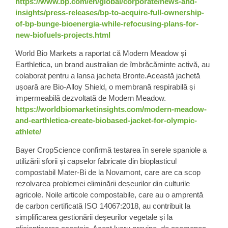
https://www.bp.com/en/global/corporate/news-and-
insights/press-releases/bp-to-acquire-full-ownership-
of-bp-bunge-bioenergia-while-refocusing-plans-for-
new-biofuels-projects.html
World Bio Markets
a raportat că Modern Meadow și
Earthletica, un brand australian de îmbrăcăminte activă, au
colaborat pentru a lansa jacheta Bronte.Această jachetă
ușoară are
Bio-Alloy Shield
, o membrană respirabilă și
impermeabilă dezvoltată de Modern Meadow.
https://worldbiomarketinsights.com/modern-meadow-
and-earthletica-create-biobased-jacket-for-olympic-
athlete/
Bayer CropScience
confirmă testarea în serele spaniole a
utilizării sforii și capselor fabricate din
bioplasticul
compostabil
Mater-Bi de la Novamont, care are ca scop
rezolvarea problemei eliminării deșeurilor din culturile
agricole. Noile articole compostabile, care au o amprentă
de carbon certificată ISO 14067:2018, au contribuit la
simplificarea gestionării deșeurilor vegetale și la