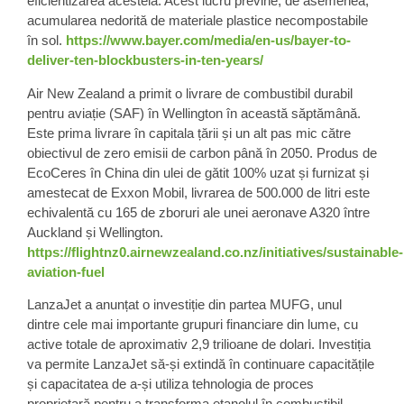
eficientizarea acesteia. Acest lucru previne, de asemenea,
acumularea nedorită de materiale plastice necompostabile
în sol.
https://www.bayer.com/media/en-us/bayer-to-
deliver-ten-blockbusters-in-ten-years/
Air New Zealand
a primit o livrare de combustibil durabil
pentru aviație (
SAF
) în Wellington în această săptămână.
Este prima livrare în capitala țării și un alt pas mic către
obiectivul de zero emisii de carbon până în 2050. Produs de
EcoCeres în China din ulei de gătit 100% uzat și furnizat și
amestecat de Exxon Mobil, livrarea de 500.000 de litri este
echivalentă cu 165 de zboruri ale unei aeronave A320 între
Auckland și Wellington.
https://flightnz0.airnewzealand.co.nz/initiatives/sustainable-
aviation-fuel
LanzaJet
a anunțat o investiție din partea MUFG, unul
dintre cele mai importante grupuri financiare din lume, cu
active totale de aproximativ
2,9 trilioane de dolari
. Investiția
va permite LanzaJet să-și extindă în continuare capacitățile
și capacitatea de a-și utiliza tehnologia de proces
proprietară pentru a transforma etanolul în combustibil