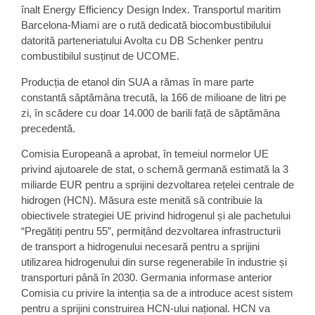
înalt Energy Efficiency Design Index. Transportul maritim
Barcelona-Miami are o rută dedicată biocombustibilului
datorită parteneriatului Avolta cu DB Schenker pentru
combustibilul susținut de UCOME.
Producția de
etanol
din SUA a rămas în mare parte
constantă săptămâna trecută, la
166 de milioane de litri pe
zi
, în scădere cu doar 14.000 de barili față de săptămâna
precedentă.
Comisia Europeană
a aprobat, în temeiul normelor UE
privind ajutoarele de stat, o schemă germană estimată la
3
miliarde EUR
pentru a sprijini dezvoltarea rețelei centrale de
hidrogen
(HCN). Măsura este menită să contribuie la
obiectivele strategiei UE privind hidrogenul și ale pachetului
“Pregătiți pentru 55”, permițând dezvoltarea infrastructurii
de transport a hidrogenului necesară pentru a sprijini
utilizarea hidrogenului din surse regenerabile în industrie și
transporturi până în 2030. Germania informase anterior
Comisia cu privire la intenția sa de a introduce acest sistem
pentru a sprijini construirea HCN-ului național. HCN va