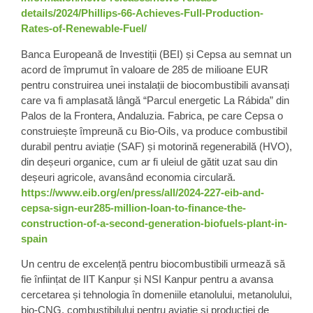
details/2024/Phillips-66-Achieves-Full-Production-
Rates-of-Renewable-Fuel/
Banca Europeană de Investiții
(BEI) și Cepsa au semnat un
acord de împrumut în
valoare de 285 de milioane EUR
pentru construirea unei instalații de biocombustibili avansați
care va fi amplasată lângă “Parcul energetic La Rábida” din
Palos de la Frontera, Andaluzia. Fabrica, pe care Cepsa o
construiește împreună cu Bio-Oils, va produce combustibil
durabil pentru aviație (SAF) și motorină regenerabilă (HVO),
din deșeuri organice, cum ar fi uleiul de gătit uzat sau din
deșeuri agricole, avansând economia circulară.
https://www.eib.org/en/press/all/2024-227-eib-and-
cepsa-sign-eur285-million-loan-to-finance-the-
construction-of-a-second-generation-biofuels-plant-in-
spain
Un centru de
excelență pentru biocombustibili
urmează să
fie înființat de
IIT Kanpur
și NSI Kanpur pentru a avansa
cercetarea și tehnologia în domeniile etanolului, metanolului,
bio-CNG, combustibilului pentru aviație și producției de