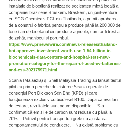
instalație de bioetilenă
realizat de societatea mixtă locală a
companiei braziliene Braskem. Braskem, un joint-venture
cu SCG Chemicals PCL din Thailanda, a primit aprobarea
de a construi o fabrică pentru a produce până la 200.000 de
tone / an de bioetanol din produse agricole, cum ar fi trestia
de zahăr, maniocul și porumbul.
https://www.prnewswire.com/news-releases/thailand-
boi-approves-investment-worth-usd-1-54-billion-in-
biochemicals-data-centers-and-hospital-sets-new-
promotion-category-for-the-repair-of-used-ev-batteries-
and-ess-302175971.html
Scania
(Malaezia) și
Shell
Malaysia Trading au lansat testul
pilot cu prima pereche de cisterne Scania operate de
consorțiul Port Dickson Sdn Bhd (KPD) și care
funcționează exclusiv cu
biodiesel B100
. După câteva luni
de testare, rezultatele sunt acum disponibile: – S-a
confirmat că emisiile de carbon sunt reduse cu până la
70%. – Potrivit pentru transporturi grele cu ajustarea
comportamentului de conducere. – Nu există probleme cu