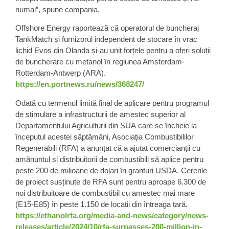
numai”, spune compania.
Offshore Energy
raportează că operatorul de buncheraj
TankMatch și furnizorul independent de stocare în vrac
lichid Evos din Olanda și-au unit forțele pentru a oferi soluții
de buncherare cu metanol în regiunea Amsterdam-
Rotterdam-Antwerp (ARA).
https://en.portnews.ru/news/368247/
Odată cu termenul limită final de aplicare pentru programul
de stimulare a infrastructurii de amestec superior al
Departamentului Agriculturii din SUA
care se încheie la
începutul acestei săptămâni, Asociația Combustibililor
Regenerabili (RFA) a anunțat că a ajutat comercianții cu
amănuntul și distribuitorii de combustibili să aplice pentru
peste 200 de milioane de dolari în granturi USDA. Cererile
de proiect susținute de RFA sunt pentru aproape
6.300 de
noi distribuitoare de combustibil cu amestec mai mare
(
E15-E85
) în peste 1.150 de locații din întreaga țară.
https://ethanolrfa.org/media-and-news/category/news-
releases/article/2024/10/rfa-surpasses-200-million-in-