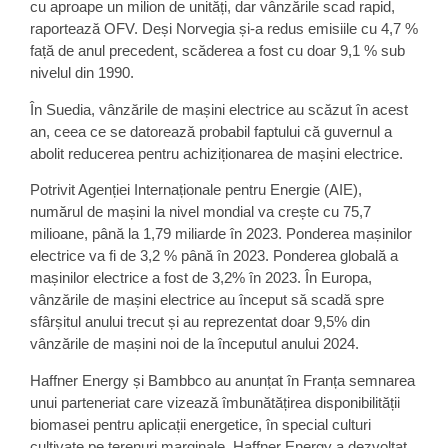
cu aproape un milion de unități, dar vânzările scad rapid,
raportează OFV. Deși Norvegia și-a redus emisiile cu 4,7 %
față de anul precedent, scăderea a fost cu doar 9,1 % sub
nivelul din 1990.
În Suedia, vânzările de mașini electrice au scăzut în acest
an, ceea ce se datorează probabil faptului că guvernul a
abolit reducerea pentru achiziționarea de mașini electrice.
Potrivit Agenției Internaționale pentru Energie (AIE),
numărul de mașini la nivel mondial va crește cu 75,7
milioane, până la 1,79 miliarde în 2023. Ponderea mașinilor
electrice va fi de 3,2 % până în 2023. Ponderea globală a
mașinilor electrice a fost de 3,2% în 2023. În Europa,
vânzările de mașini electrice au început să scadă spre
sfârșitul anului trecut și au reprezentat doar 9,5% din
vânzările de mașini noi de la începutul anului 2024.
Haffner Energy și Bambbco au anunțat în Franța semnarea
unui parteneriat care vizează îmbunătățirea disponibilității
biomasei pentru aplicații energetice, în special culturi
cultivate pe terenuri marginale. Haffner Energy a dezvoltat