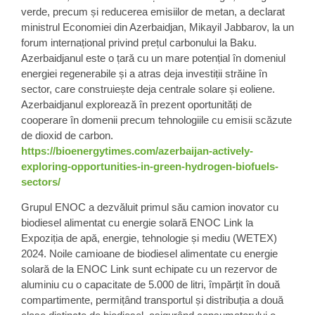
verde, precum și reducerea emisiilor de metan, a declarat
ministrul Economiei din Azerbaidjan, Mikayil Jabbarov, la un
forum internațional privind prețul carbonului la Baku.
Azerbaidjanul este o țară cu un mare potențial în domeniul
energiei regenerabile și a atras deja investiții străine în
sector, care construiește deja centrale solare și eoliene.
Azerbaidjanul explorează în prezent oportunități de
cooperare în domenii precum tehnologiile cu emisii scăzute
de dioxid de carbon.
https://bioenergytimes.com/azerbaijan-actively-
exploring-opportunities-in-green-hydrogen-biofuels-
sectors/
Grupul ENOC
a dezvăluit primul său camion inovator cu
biodiesel alimentat cu energie solară
ENOC Link la
Expoziția de apă, energie, tehnologie și mediu (WETEX)
2024. Noile camioane de biodiesel alimentate cu energie
solară de la ENOC Link sunt echipate cu un rezervor de
aluminiu cu o capacitate de 5.000 de litri, împărțit în două
compartimente, permițând transportul și distribuția a două