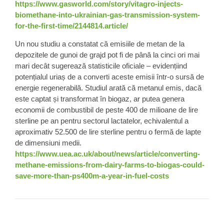
https://www.gasworld.com/story/vitagro-injects-
biomethane-into-ukrainian-gas-transmission-system-
for-the-first-time/2144814.article/
Un nou
studiu
a constatat că
emisiile de metan
de la
depozitele de gunoi de grajd pot fi de până la cinci ori mai
mari decât sugerează statisticile oficiale – evidențiind
potențialul uriaș de a converti aceste emisii într-o sursă de
energie regenerabilă. Studiul arată că metanul emis, dacă
este captat și transformat în biogaz, ar putea genera
economii de combustibil de peste 400 de milioane de lire
sterline pe an pentru sectorul lactatelor, echivalentul a
aproximativ 52.500 de lire sterline pentru o fermă de lapte
de dimensiuni medii.
https://www.uea.ac.uk/about/news/article/converting-
methane-emissions-from-dairy-farms-to-biogas-could-
save-more-than-ps400m-a-year-in-fuel-costs