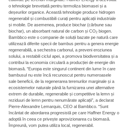
o tehnologie brevetată pentru termoliza biomasei și a
deșeurilor organice. Această tehnologie produce hidrogen
regenerabil și combustibili curați pentru aplicații industriale
și mobile. De asemenea, produce biochar (cărbune sau
biochar), un absorbant natural de carbon și CO
biogen.
2
Bambbco este o companie de soluții bazate pe natură care
utilizează diferite specii de bambus pentru a genera energie
regenerabilă, a sechestra carbonul, a preveni eroziunea
solului, a restabili ciclul apei, a promova biodiversitatea și a
contribui la economia circulară a producției de energie din
biomasă. “Europa este singurul continent din lume în care
bambusul nu este încă recunoscut pentru numeroasele
sale beneficii, de la regenerarea terenurilor marginale și a
ecosistemelor naturale până la furnizarea unei alternative
extrem de durabile, regenerabile și competitive la lemn și
reziduuri de lemn pentru nenumărate aplicații”, a declarat
Pierre-Alexandre Lemarquis, CEO al Bambbco. “Sunt
încântat de abordarea progresistă pe care Haffner Energy o
adoptă în ceea ce privește aprovizionarea cu biomasă.
Împreună, vom putea utiliza local, regenerabil.