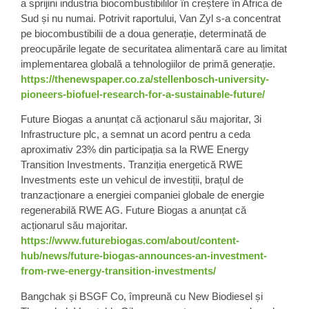
a sprijini industria biocombustibililor în creștere în Africa de
Sud și nu numai. Potrivit raportului, Van Zyl s-a concentrat
pe
biocombustibilii de a doua generație
, determinată de
preocupările legate de securitatea alimentară care au limitat
implementarea globală a tehnologiilor de primă generație.
https://thenewspaper.co.za/stellenbosch-university-
pioneers-biofuel-research-for-a-sustainable-future/
Future Biogas
a anunțat că acționarul său majoritar, 3i
Infrastructure plc, a semnat un acord pentru a ceda
aproximativ 23% din participația sa la RWE Energy
Transition Investments.
Tranziția energetică RWE
Investments este un vehicul de investiții, brațul de
tranzacționare a energiei companiei globale de energie
regenerabilă RWE AG. Future Biogas a anunțat că
acționarul său majoritar.
https://www.futurebiogas.com/about/content-
hub/news/future-biogas-announces-an-investment-
from-rwe-energy-transition-investments/
Bangchak
și
BSGF
Co, împreună cu New
Biodiesel
și