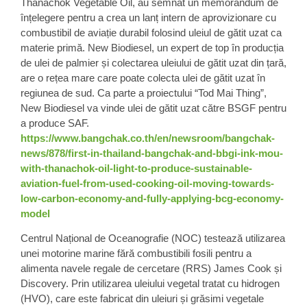
Thanachok Vegetable Oil, au semnat un memorandum de
înțelegere pentru a crea un lanț intern de aprovizionare cu
combustibil de aviație durabil folosind uleiul de gătit uzat ca
materie primă. New Biodiesel, un expert de top în producția
de ulei de palmier și colectarea uleiului de gătit uzat din țară,
are o rețea mare care poate colecta ulei de gătit uzat în
regiunea de sud. Ca parte a proiectului “Tod Mai Thing”,
New Biodiesel va vinde ulei de gătit uzat către BSGF pentru
a produce SAF.
https://www.bangchak.co.th/en/newsroom/bangchak-
news/878/first-in-thailand-bangchak-and-bbgi-ink-mou-
with-thanachok-oil-light-to-produce-sustainable-
aviation-fuel-from-used-cooking-oil-moving-towards-
low-carbon-economy-and-fully-applying-bcg-economy-
model
Centrul Național de Oceanografie
(NOC) testează utilizarea
unei
motorine marine fără combustibili fosili
pentru a
alimenta navele regale de cercetare (RRS) James Cook și
Discovery. Prin utilizarea uleiului vegetal tratat cu hidrogen
(HVO), care este fabricat din uleiuri și grăsimi vegetale