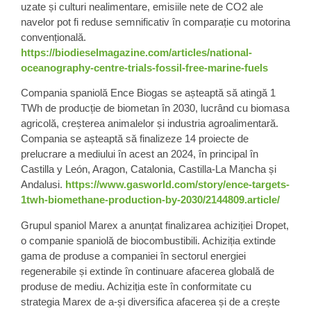
uzate și culturi nealimentare, emisiile nete de CO2 ale
navelor pot fi reduse semnificativ în comparație cu motorina
convențională.
https://biodieselmagazine.com/articles/national-
oceanography-centre-trials-fossil-free-marine-fuels
Compania spaniolă
Ence Biogas
se așteaptă să atingă
1
TWh de producție de biometan
în 2030, lucrând cu biomasa
agricolă, creșterea animalelor și industria agroalimentară.
Compania se așteaptă să finalizeze 14 proiecte de
prelucrare a mediului în acest an 2024, în principal în
Castilla y León, Aragon, Catalonia, Castilla-La Mancha și
Andalusi.
https://www.gasworld.com/story/ence-targets-
1twh-biomethane-production-by-2030/2144809.article/
Grupul spaniol
Marex
a anunțat finalizarea achiziției Dropet,
o companie spaniolă de biocombustibili. Achiziția extinde
gama de produse a companiei în sectorul energiei
regenerabile și extinde în continuare afacerea globală de
produse de mediu. Achiziția este în conformitate cu
strategia Marex de a-și diversifica afacerea și de a crește