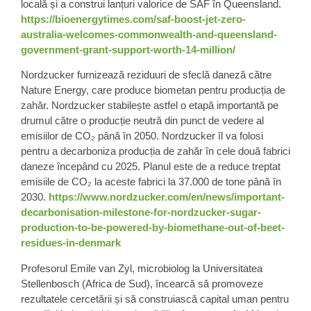
locală și a construi lanțuri valorice de SAF în Queensland.
https://bioenergytimes.com/saf-boost-jet-zero-
australia-welcomes-commonwealth-and-queensland-
government-grant-support-worth-14-million/
Nordzucker
furnizează reziduuri de sfeclă daneză către
Nature Energy, care produce biometan pentru producția de
zahăr. Nordzucker stabilește astfel o etapă importantă pe
drumul către
o producție neutră din punct de vedere al
emisiilor de CO₂
până în 2050. Nordzucker îl va folosi
pentru a decarboniza producția de zahăr în cele două fabrici
daneze începând cu 2025. Planul este de a reduce treptat
emisiile de CO₂ la aceste fabrici la 37.000 de tone până în
2030.
https://www.nordzucker.com/en/news/important-
decarbonisation-milestone-for-nordzucker-sugar-
production-to-be-powered-by-biomethane-out-of-beet-
residues-in-denmark
Profesorul Emile van Zyl, microbiolog la
Universitatea
Stellenbosch
(Africa de Sud), încearcă să promoveze
rezultatele cercetării și să construiască capital uman pentru