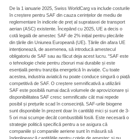
De la 1 ianuarie 2025, Swiss WorldCarg va include costurile
în creștere pentru SAF din cauza cerințelor de mediu de
reglementare în indicele de preț al suprataxei de transport
aerian (ASC) existente. Începând cu 2025, UE a decis o
cotă legală de amestec SAF de
2%
inițial pentru plecările
din țările din Uniunea Europeană (UE). Țările din afara UE
intenționează, de asemenea, să introducă amestecul
obligatoriu de SAF sau au făcut deja acest lucru. “SAF este
o tehnologie cheie pentru zboruri mai durabile și este
esențială pentru tranziția energetică în aviație. Cu toate
acestea, industria aviatică nu poate conduce singură o piață
competitivă de SAF. O creștere semnificativă a utilizării
SAF este posibilă numai dacă volumele de aprovizionare și
disponibilitatea SAF cresc semnificativ cât mai repede
posibil și prețurile scad în consecință. SAF-urile biogene
sunt disponibile în prezent doar în cantități mici și sunt de
3-
5 ori mai
scumpe decât combustibilii fosili. Este necesară o
strategie politică specifică pentru a se asigura că
companiile și companiile aeriene sunt în măsură să
îndeplinească cantitățile pentru cotele de amestec și nu