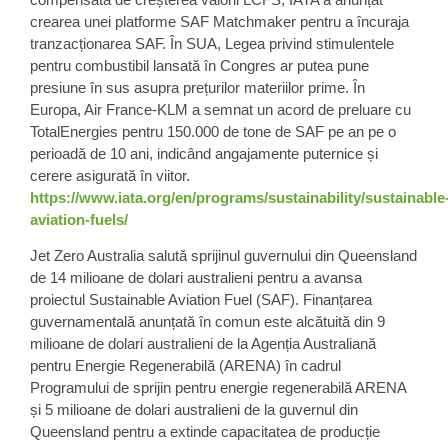
crearea unei platforme SAF Matchmaker pentru a încuraja
tranzacționarea SAF. În SUA, Legea privind stimulentele
pentru combustibil lansată în Congres ar putea pune
presiune în sus asupra prețurilor materiilor prime. În
Europa, Air France-KLM a semnat un acord de preluare cu
TotalEnergies pentru 150.000 de tone de SAF pe an pe o
perioadă de 10 ani, indicând angajamente puternice și
cerere asigurată în viitor.
https://www.iata.org/en/programs/sustainability/sustainable
aviation-fuels/
Jet Zero Australia
salută sprijinul guvernului din Queensland
de
14 milioane de dolari australieni
pentru a avansa
proiectul
Sustainable Aviation Fuel
(SAF). Finanțarea
guvernamentală anunțată în comun este alcătuită din 9
milioane de dolari australieni de la Agenția Australiană
pentru Energie Regenerabilă (ARENA) în cadrul
Programului de sprijin pentru energie regenerabilă ARENA
și 5 milioane de dolari australieni de la guvernul din
Queensland pentru a extinde capacitatea de producție