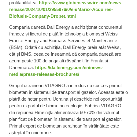
profitabilitatea.
https://www.globenewswire.com/news-
release/2024/10/01/2955976/0/en/Marex-Acquires-
Biofuels-Company-Dropet.html
Compania daneză
Dall Energy
a achiziționat concurentul
francez și liderul de piață în tehnologia biomasei
Weiss
France Energy
and Biomass Services et Maintenance
(BSM). Odată cu achiziția, Dall Energy preia atât Weiss,
cât și BMS, ceea ce înseamnă că compania daneză are
acum peste 100 de angajați răspândiți în Franța și
Danemarca.
https://dallenergy.com/en/news-
media/press-releases-brochures/
Grupul
ucrainean VITAGRO
a introdus cu succes primul
biometan
în sistemul de transport al gazelor. Aceasta este o
piatră de hotar pentru Ucraina și deschide noi oportunități
pentru exportul de biometan ecologic. Fabrica VITAGRO
din regiunea Hmelnițki alimentează 60-70% din volumul
planificat de biometan în sistemul de transport al gazelor.
Primul export de biometan ucrainean în străinătate este
așteptat în noiembrie.