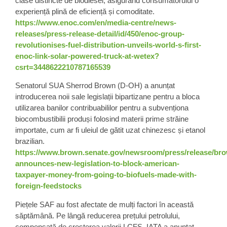
clase distincte de biodiesel, asigurând consumatorului o
experiență plină de eficiență și comoditate.
https://www.enoc.com/en/media-centre/news-
releases/press-release-detail/id/450/enoc-group-
revolutionises-fuel-distribution-unveils-world-s-first-
enoc-link-solar-powered-truck-at-wetex?
csrt=3448622210787165539
Senatorul SUA
Sherrod Brown (D-OH) a anunțat
introducerea noii sale legislații bipartizane pentru a bloca
utilizarea banilor contribuabililor pentru a subvenționa
biocombustibilii produși folosind materii prime străine
importate, cum ar fi
uleiul de gătit uzat chinezesc și etanol
brazilian
.
https://www.brown.senate.gov/newsroom/press/release/br
announces-new-legislation-to-block-american-
taxpayer-money-from-going-to-biofuels-made-with-
foreign-feedstocks
Piețele SAF
au fost afectate de mulți factori în această
săptămână. Pe lângă reducerea prețului petrolului,
compensată de creșterea valorii LCFS, IATA a anunțat