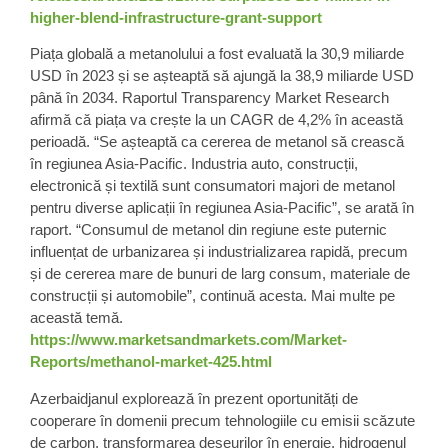
higher-blend-infrastructure-grant-support
Piața globală a
metanolului
a fost evaluată la 30,9 miliarde
USD în 2023 și se așteaptă să ajungă la 38,9 miliarde USD
până în 2034. Raportul Transparency Market Research
afirmă că piața va crește la un CAGR de 4,2% în această
perioadă. “Se așteaptă ca cererea de metanol să crească
în regiunea Asia-Pacific. Industria auto, construcții,
electronică și textilă sunt consumatori majori de metanol
pentru diverse aplicații în regiunea Asia-Pacific”, se arată în
raport. “Consumul de metanol din regiune este puternic
influențat de urbanizarea și industrializarea rapidă, precum
și de cererea mare de bunuri de larg consum, materiale de
construcții și automobile”, continuă acesta. Mai multe pe
această temă.
https://www.marketsandmarkets.com/Market-
Reports/methanol-market-425.html
Azerbaidjanul
explorează în prezent oportunități de
cooperare în domenii precum
tehnologiile cu emisii scăzute
de carbon
, transformarea deșeurilor în energie, hidrogenul