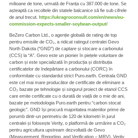
milioane de tone, urmată de Franța cu 387.000 de tone. Se
așteaptă ca recoltele din statele balcanice să fie sub cifrele
de anul trecut.
https://ukragroconsult.com/en/news/eu-
commission-expects-smaller-soybean-output/
BeZero Carbon Ltd., o agenție globală de rating de top
pentru emisiile de CO₂, a ridicat ratingul centralei Gevo
North Dakota (“GND”) de captare și stocare a carbonului
(CCS) la “A”. Gevo este un pionier în piețele voluntare de
carbon și este specializată în producția și distribuția
certificatelor de îndepărtare a carbonului (CORC) în
conformitate cu standardul strict Puro.earth. Centrala GND
este cel mai mare producător de certificate de eliminare a
CO₂ bazate pe tehnologie și singurul proiect de etanol CCS
care emite certificate cu o durată de viață de o mie de ani,
bazate pe metodologia Puro.earth pentru “carbon stocat
geologic”. GND își procură majoritatea materiilor prime de
porumb dintr-un perimetru de 120 de kilometri în jurul
centralei și folosește Verity, o platformă de urmărire a CO₂
pentru agricultura upstream dezvoltată de Gevo
(Measurement, Reporting, and Verification – MRV). Verity