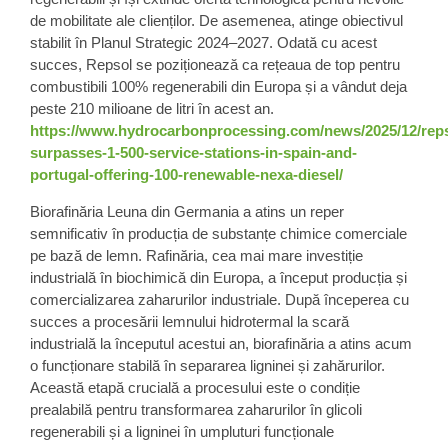
de mobilitate ale clienților. De asemenea, atinge obiectivul
stabilit în Planul Strategic 2024–2027. Odată cu acest
succes, Repsol se poziționează ca rețeaua de top pentru
combustibili 100% regenerabili din Europa și a vândut deja
peste 210 milioane de litri în acest an.
https://www.hydrocarbonprocessing.com/news/2025/12/reps
surpasses-1-500-service-stations-in-spain-and-
portugal-offering-100-renewable-nexa-diesel/
Biorafinăria Leuna din Germania a atins un reper
semnificativ în producția de substanțe chimice comerciale
pe bază de lemn. Rafinăria, cea mai mare investiție
industrială în biochimică din Europa, a început producția și
comercializarea zaharurilor industriale. După începerea cu
succes a procesării lemnului hidrotermal la scară
industrială la începutul acestui an, biorafinăria a atins acum
o funcționare stabilă în separarea ligninei și zahărurilor.
Această etapă crucială a procesului este o condiție
prealabilă pentru transformarea zaharurilor în glicoli
regenerabili și a ligninei în umpluturi funcționale