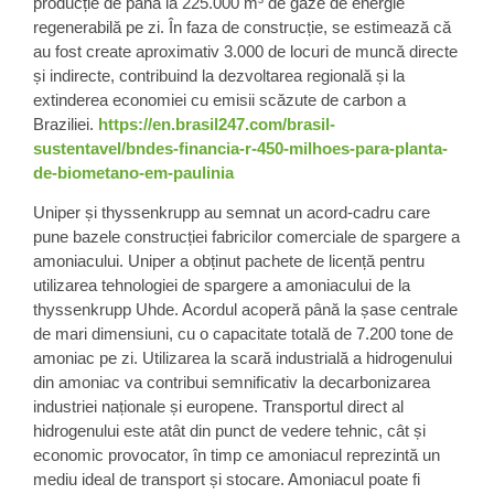
producție de până la 225.000 m³ de gaze de energie
regenerabilă pe zi. În faza de construcție, se estimează că
au fost create aproximativ 3.000 de locuri de muncă directe
și indirecte, contribuind la dezvoltarea regională și la
extinderea economiei cu emisii scăzute de carbon a
Braziliei.
https://en.brasil247.com/brasil-
sustentavel/bndes-financia-r-450-milhoes-para-planta-
de-biometano-em-paulinia
Uniper și thyssenkrupp au semnat un acord-cadru care
pune bazele construcției fabricilor comerciale de spargere a
amoniacului. Uniper a obținut pachete de licență pentru
utilizarea tehnologiei de spargere a amoniacului de la
thyssenkrupp Uhde. Acordul acoperă până la șase centrale
de mari dimensiuni, cu o capacitate totală de 7.200 tone de
amoniac pe zi. Utilizarea la scară industrială a hidrogenului
din amoniac va contribui semnificativ la decarbonizarea
industriei naționale și europene. Transportul direct al
hidrogenului este atât din punct de vedere tehnic, cât și
economic provocator, în timp ce amoniacul reprezintă un
mediu ideal de transport și stocare. Amoniacul poate fi