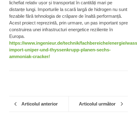
lichefiat relativ ușor și transportat în cantități mari pe
distanțe lungi. Importurile la scară largă de hidrogen nu sunt
fezabile fără tehnologia de crăpare de înaltă performanță.
Acest proiect reprezintă, prin urmare, un pas important spre
construirea unei infrastructuri energetice reziliente în
Europa.
https://www.ingenieur.de/technik/fachbereiche/energie/wass
import-uniper-und-thyssenkrupp-planen-sechs-
ammoniak-cracker/
Articolul anterior
Articolul următor