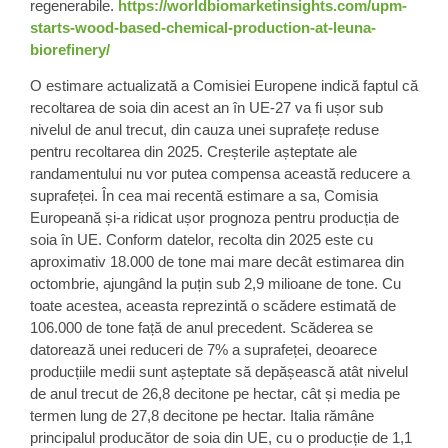
regenerabile.
https://worldbiomarketinsights.com/upm-
starts-wood-based-chemical-production-at-leuna-
biorefinery/
O estimare actualizată a Comisiei Europene indică faptul că
recoltarea de soia din acest an în UE-27 va fi ușor sub
nivelul de anul trecut, din cauza unei suprafețe reduse
pentru recoltarea din 2025. Creșterile așteptate ale
randamentului nu vor putea compensa această reducere a
suprafeței. În cea mai recentă estimare a sa, Comisia
Europeană și-a ridicat ușor prognoza pentru producția de
soia în UE. Conform datelor, recolta din 2025 este cu
aproximativ 18.000 de tone mai mare decât estimarea din
octombrie, ajungând la puțin sub 2,9 milioane de tone. Cu
toate acestea, aceasta reprezintă o scădere estimată de
106.000 de tone față de anul precedent. Scăderea se
datorează unei reduceri de 7% a suprafeței, deoarece
producțiile medii sunt așteptate să depășească atât nivelul
de anul trecut de 26,8 decitone pe hectar, cât și media pe
termen lung de 27,8 decitone pe hectar. Italia rămâne
principalul producător de soia din UE, cu o producție de 1,1