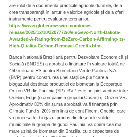
are rolul de a documenta practicile agricole durabile, de a
crea transparență în lanțurile valorice agricole și de a oferi
instrumente pentru evaluarea terenurilor.
https://www.globenewswire.com/news-
release/2025/12/18/3207772/0/en/Gevo-North-Dakota-
Awarded-A-Rating-from-BeZero-Carbon-Affirming-its-
High-Quality-Carbon-Removal-Credits.html
Banca Națională Braziliană pentru Dezvoltare Economică și
Socială (BNDES) a aprobat o finanțare în valoare totală de
450 milioane R$ pentru Biometano Verde Paulínia S.A.
(BVP) pentru construirea unei stații de purificare a
biogazului destinate producției de biometan la Ecoparque
Orizon VR din Paulínia (SP). BVP este un joint venture între
Onebio, Edge (o companie a grupului Cosan) și Orizon VR.
Aproximativ 80% din suma aprobată va fi finanțată prin
Climate Fund și 20% prin linia de cont Finem. Onebio, care
va procesa tot biogazul produs din deșeurile solide
municipale la groapa de gunoi Paulínia, va opera cea mai
mare uzină de biometan din Brazilia, cu o capacitate de