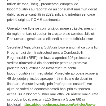
milion de tone. Totuși, producătorii europeni de
biocombustibili au raportat că au consumat mai mult decât
dublul acestei cantități în 2023, ridicând întrebări serioase
privind originea POME suplimentar.
Operatorii de flote se confruntă cu marje scăzute, presiuni
de reglementare și costuri în creștere ale combustibilului.
Prin urmare, gestionarea eficientă a combustibilului este
Secretarul Agriculturii al SUA din Iowa a anunțat că consiliul
Programului de Infrastructură pentru Combustibili
Regenerabili (RFIP) din Iowa a aprobat 108 proiecte la
ședința trimestrială din decembrie pentru a promova
proiecte noi și extinse de infrastructură pentru
biocombustibili în întreg statul. Proiectele aprobate acoperă
46 de județe și includ aproape 4,59 milioane de dolari în
finanțare. Aceste investiții prin împărțire de costuri îi vor
ajuta pe șoferi să economisească bani prin extinderea
accesului la biocombustibili mai ieftini, cu ardere mai curată
și produși local, precum E15 (benzină Super 88) și
biodiesel.
https://biodieselmagazine.com/articles/iowa-