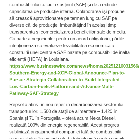
combustibilului cu ciclu susținut (SAF) și de a extinde
capacitatea de producție internă. Colaborarea își propune
să crească aprovizionarea pe termen lung cu SAF pe
diverse căi de producție, îmbunătățind în același timp
transparența și comercializarea beneficiilor sale de mediu.
Ca parte a negocierilor pentru un acord obligatoriu, părțile
intenționează să evalueze fezabilitatea economică a
construirii unei centrale SAF bazate pe combustibil de înaltă
eficiență (HEFA) în Louisiana.
https://www.businesswire.com/news/home/20251216031566
Southern-Energy-and-XCF-Global-Announce-Plan-to-
Pursue-Strategic-Collaboration-to-Build-Integrated-
Low-Carbon-Fuels-Platform-and-Advance-Multi-
Pathway-SAF-Strategy
Repsol a atins un nou reper în decarbonizarea sectorului
transporturilor: 1.500 de stații de alimentare – 1.429 în
Spania și 71 în Portugalia – oferă acum Nexa Diesel,
realizată 100% din energie regenerabilă. Acest progres
subliniază angajamentul companiei față de combustibilii
regenerabili și își extinde oferta tehnologică pentru nevoile