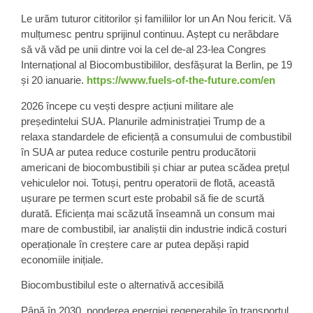
Le urăm tuturor cititorilor și familiilor lor un An Nou fericit. Vă
mulțumesc pentru sprijinul continuu. Aștept cu nerăbdare
să vă văd pe unii dintre voi la cel de-al 23-lea Congres
Internațional al Biocombustibililor, desfășurat la Berlin, pe 19
și 20 ianuarie.
https://www.fuels-of-the-future.com/en
2026 începe cu vești despre acțiuni militare ale
președintelui SUA. Planurile administrației Trump de a
relaxa standardele de eficiență a consumului de combustibil
în SUA ar putea reduce costurile pentru producătorii
americani de biocombustibili și chiar ar putea scădea prețul
vehiculelor noi. Totuși, pentru operatorii de flotă, această
ușurare pe termen scurt este probabil să fie de scurtă
durată. Eficiența mai scăzută înseamnă un consum mai
mare de combustibil, iar analiștii din industrie indică costuri
operaționale în creștere care ar putea depăși rapid
economiile inițiale.
Biocombustibilul este o alternativă accesibilă
Până în 2030, ponderea energiei regenerabile în transportul