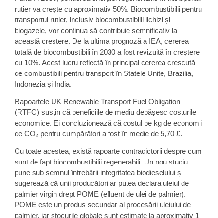
rutier va crește cu aproximativ 50%. Biocombustibilii pentru
transportul rutier, inclusiv biocombustibilii lichizi și
biogazele, vor continua să contribuie semnificativ la
această creștere. De la ultima prognoză a IEA, cererea
totală de biocombustibili în 2030 a fost revizuită în creștere
cu 10%. Acest lucru reflectă în principal cererea crescută
de combustibili pentru transport în Statele Unite, Brazilia,
Indonezia și India.
Rapoartele UK Renewable Transport Fuel Obligation
(RTFO) susțin că beneficiile de mediu depășesc costurile
economice. Ei concluzionează că costul pe kg de economii
de CO₂ pentru cumpărători a fost în medie de 5,70 £.
Cu toate acestea, există rapoarte contradictorii despre cum
sunt de fapt biocombustibilii regenerabili. Un nou studiu
pune sub semnul întrebării integritatea biodieselului și
sugerează că unii producători ar putea declara uleiul de
palmier virgin drept POME (efluent de ulei de palmier).
POME este un produs secundar al procesării uleiului de
palmier, iar stocurile globale sunt estimate la aproximativ 1