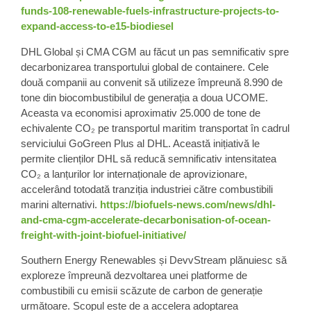
funds-108-renewable-fuels-infrastructure-projects-to-
expand-access-to-e15-biodiesel
DHL Global și CMA CGM au făcut un pas semnificativ spre
decarbonizarea transportului global de containere. Cele
două companii au convenit să utilizeze împreună 8.990 de
tone din biocombustibilul de generația a doua UCOME.
Aceasta va economisi aproximativ 25.000 de tone de
echivalente CO₂ pe transportul maritim transportat în cadrul
serviciului GoGreen Plus al DHL. Această inițiativă le
permite clienților DHL să reducă semnificativ intensitatea
CO₂ a lanțurilor lor internaționale de aprovizionare,
accelerând totodată tranziția industriei către combustibili
marini alternativi.
https://biofuels-news.com/news/dhl-
and-cma-cgm-accelerate-decarbonisation-of-ocean-
freight-with-joint-biofuel-initiative/
Southern Energy Renewables și DevvStream plănuiesc să
exploreze împreună dezvoltarea unei platforme de
combustibili cu emisii scăzute de carbon de generație
următoare. Scopul este de a accelera adoptarea