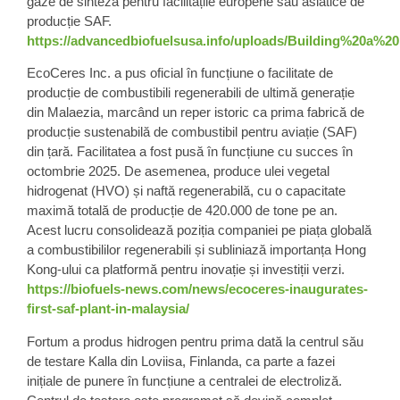
gaze de sinteză pentru facilitățile europene sau asiatice de
producție SAF.
https://advancedbiofuelsusa.info/uploads/Building%20
EcoCeres Inc. a pus oficial în funcțiune o facilitate de
producție de combustibili regenerabili de ultimă generație
din Malaezia, marcând un reper istoric ca prima fabrică de
producție sustenabilă de combustibil pentru aviație (SAF)
din țară. Facilitatea a fost pusă în funcțiune cu succes în
octombrie 2025. De asemenea, produce ulei vegetal
hidrogenat (HVO) și naftă regenerabilă, cu o capacitate
maximă totală de producție de 420.000 de tone pe an.
Acest lucru consolidează poziția companiei pe piața globală
a combustibililor regenerabili și subliniază importanța Hong
Kong-ului ca platformă pentru inovație și investiții verzi.
https://biofuels-news.com/news/ecoceres-inaugurates-
first-saf-plant-in-malaysia/
Fortum a produs hidrogen pentru prima dată la centrul său
de testare Kalla din Loviisa, Finlanda, ca parte a fazei
inițiale de punere în funcțiune a centralei de electroliză.