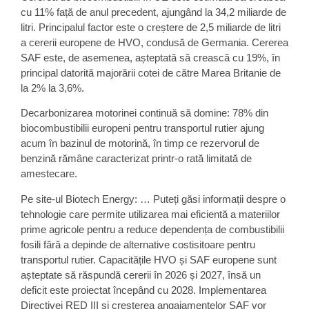
cu 11% față de anul precedent, ajungând la 34,2 miliarde de
litri. Principalul factor este o creștere de 2,5 miliarde de litri
a cererii europene de HVO, condusă de Germania. Cererea
SAF este, de asemenea, așteptată să crească cu 19%, în
principal datorită majorării cotei de către Marea Britanie de
la 2% la 3,6%.
Decarbonizarea motorinei continuă să domine: 78% din
biocombustibilii europeni pentru transportul rutier ajung
acum în bazinul de motorină, în timp ce rezervorul de
benzină rămâne caracterizat printr-o rată limitată de
amestecare.
Pe site-ul Biotech Energy: … Puteți găsi informații despre o
tehnologie care permite utilizarea mai eficientă a materiilor
prime agricole pentru a reduce dependența de combustibilii
fosili fără a depinde de alternative costisitoare pentru
transportul rutier. Capacitățile HVO și SAF europene sunt
așteptate să răspundă cererii în 2026 și 2027, însă un
deficit este proiectat începând cu 2028. Implementarea
Directivei RED III și creșterea angajamentelor SAF vor