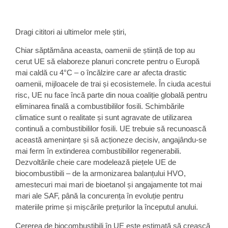
Dragi cititori ai ultimelor mele știri,
Chiar săptămâna aceasta, oamenii de știință de top au
cerut UE să elaboreze planuri concrete pentru o Europă
mai caldă cu 4°C – o încălzire care ar afecta drastic
oamenii, mijloacele de trai și ecosistemele. În ciuda acestui
risc, UE nu face încă parte din noua coaliție globală pentru
eliminarea finală a combustibililor fosili. Schimbările
climatice sunt o realitate și sunt agravate de utilizarea
continuă a combustibililor fosili. UE trebuie să recunoască
această amenințare și să acționeze decisiv, angajându-se
mai ferm în extinderea combustibililor regenerabili.
Dezvoltările cheie care modelează piețele UE de
biocombustibili – de la armonizarea balanțului HVO,
amestecuri mai mari de bioetanol și angajamente tot mai
mari ale SAF, până la concurența în evoluție pentru
materiile prime și mișcările prețurilor la începutul anului.
Cererea de biocombustibili în UE este estimată să crească