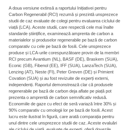
A doua versiune extinsă a raportului Inițiativei pentru
Carbon Regenerabil (RCI) rezumă și prezintă unsprezece
studii de caz evaluate de colegi pentru evaluarea ciclului de
viață (LCA). Aceste studii, care respectă cele mai înalte
standarde științifice, examinează amprenta de carbon a
materialelor și produselor regenerabile pe bază de carbon
comparativ cu cele pe bază de fosili. Cele unsprezece
produse și LCA-urile corespunzătoare provin de la membri
RCI precum Avantium (NL), BASF (DE), Braskem (SUA),
Econic (GB), Fibenol (EE), IFF (SUA), LanzaTech (SUA),
Lenzing (AT), Neste (FI), Peter Greven (DE) și Primient
Covation (SUA) și au fost revizuite de experți externi,
independenți. Raportul demonstrează clar că produsele
regenerabile pe bază de carbon deja aflate pe piață pot
prezenta o amprentă de carbon semnificativ redusă.
Economiile de gaze cu efect de seră variază între 30% și
90% comparativ cu omologii lor pe bază de fosili. Acest
lucru este ilustrat în figură, care arată comparația pentru
unul dintre cele unsprezece studii de caz. Aceste evaluări
ale ciclului de viață, evaluate de experți, oferă dovezile