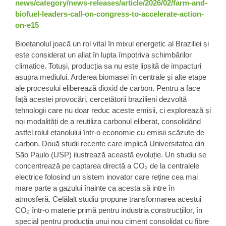
news/category/news-releases/article/2026/02/farm-and-
biofuel-leaders-call-on-congress-to-accelerate-action-
on-e15
Bioetanolul joacă un rol vital în mixul energetic al Braziliei și
este considerat un aliat în lupta împotriva schimbărilor
climatice. Totuși, producția sa nu este lipsită de impacturi
asupra mediului. Arderea biomasei în centrale și alte etape
ale procesului eliberează dioxid de carbon. Pentru a face
față acestei provocări, cercetătorii brazilieni dezvoltă
tehnologii care nu doar reduc aceste emisii, ci explorează și
noi modalități de a reutiliza carbonul eliberat, consolidând
astfel rolul etanolului într-o economie cu emisii scăzute de
carbon. Două studii recente care implică Universitatea din
São Paulo (USP) ilustrează această evoluție. Un studiu se
concentrează pe captarea directă a CO₂ de la centralele
electrice folosind un sistem inovator care reține cea mai
mare parte a gazului înainte ca acesta să intre în
atmosferă. Celălalt studiu propune transformarea acestui
CO₂ într-o materie primă pentru industria construcțiilor, în
special pentru producția unui nou ciment consolidat cu fibre