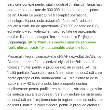
serviciile conexe pentru situl industrial Jinlihai din Tangshan,
care are o capacitate de 300.000 de tone de materii prime
pe an. Odată ce proiectul va fi complet operațional,
tehnologia Topsoe este așteptată să permită reduceri
anuale a emisiilor de aproximativ 700.000 de tone de CO₂
echivalent – echivalentul emisiilor evitate de aproximativ
două milioane de pasageri într-un zbor de la Beijing la
Copenhaga.
https://biofuels-news.com/news/topsoe-
fuels-chinas-push-for-sustainable-aviation-fuel/
Procesul integrat biomasă-etanol-SAF dezvoltat de Atlantic
Biomass, care a fost obiectivul inițial al lucrării, poate fi
folosit simultan pentru a produce gaz de sinteză SAF de
înaltă puritate. Aceasta creează un sistem cu două căi care
poate aproape dubla randamentul SAF din biomasă de la
aproximativ 42 la 79 la sută, fără a suporta costuri
suplimentare pentru purificarea biomasei, sfrecarea gazelor
de sinteză sau alte procesări. Versiuni mobile ale sistemului
cu două căi pot fi implementate în regiuni-cheie cu cultivare
de ierburi native la nivel mondial pentru a produce etanol și