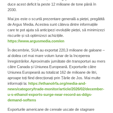
duce acest deficit la peste 12 milioane de tone până în
2030.
Mai jos este o scurtă prezentare generală a pieței, pregătită
de Argus Media. Acestea sunt câteva dintre informațiile
care te pot ajuta să anticipezi evoluțiile pieței, să minimizezi
riscurile și să optimizezi achizițiile.
https://www.argusmedia.com/en
În decembrie, SUA au exportat 220,3 milioane de galoane –
al doilea cel mai mare volum lunar de la începerea
înregistrărilor. Aproximativ jumătate din transporturi au mers
către Canada și Uniunea
Europeană
. Exporturile către
Uniunea Europeană au totalizat
162 de milioane de litri
,
aproape toți fiind direcționați prin Țările de Jos. Mai multe
informații la:
https://ethanolrfa.org/media-and-
news/category/trade-monitor/article/2026/02/december-
u-s-ethanol-exports-surge-near-record-as-ddgs-
demand-softens
Exporturile americane de cereale uscate de stagnare