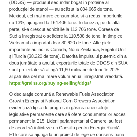
(DDGS) — produsul secundar bogat în proteine al
producției de etanol — au scăzut la 894.665 de tone.
Mexicul, cel mai mare consumator, și-a redus importurile
cu 13%, ajungând la 164.406 tone. Indonezia, pe de altă
parte, și-a crescut achizițiile la 112.706 tone. Coreea de
Sud a înregistrat o scădere la 110.538 de tone, în timp ce
Vietnamul a importat doar 80.920 de tone. Alte piețe
importante au inclus Canada, Noua Zeelandă, Regatul Unit
și Turcia (38.220 de tone). Datorită impulsului puternic din a
doua jumătate a anului, exporturile totale de DDGS din SUA
sunt proiectate să atingă 11,60 milioane de tone în 2025 —
al patrulea cel mai mare volum anual înregistrat vreodată.
https://grains.org/buying-selling/ddgs/
O declarație comună a Renewable Fuels Association,
Growth Energy și National Corn Growers Association
evidențiază lipsa de progres în găsirea unei soluții
legislative permanente care să ofere consumatorilor acces
permanent la E15. Liderii parlamentari ai Camerei au fost
de acord să înființeze un Consiliu pentru Energia Rurală
E15 care să ajungă la un proiect de lege de consens până