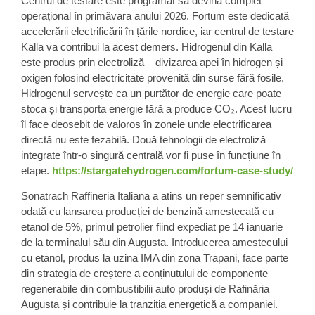
Centrul de testare este programat să devină complet
operațional în primăvara anului 2026. Fortum este dedicată
accelerării electrificării în țările nordice, iar centrul de testare
Kalla va contribui la acest demers. Hidrogenul din Kalla
este produs prin electroliză – divizarea apei în hidrogen și
oxigen folosind electricitate provenită din surse fără fosile.
Hidrogenul servește ca un purtător de energie care poate
stoca și transporta energie fără a produce CO₂. Acest lucru
îl face deosebit de valoros în zonele unde electrificarea
directă nu este fezabilă. Două tehnologii de electroliză
integrate într-o singură centrală vor fi puse în funcțiune în
etape.
https://stargatehydrogen.com/fortum-case-study/
Sonatrach Raffineria Italiana a atins un reper semnificativ
odată cu lansarea producției de benzină amestecată cu
etanol de 5%, primul petrolier fiind expediat pe 14 ianuarie
de la terminalul său din Augusta. Introducerea amestecului
cu etanol, produs la uzina IMA din zona Trapani, face parte
din strategia de creștere a conținutului de componente
regenerabile din combustibilii auto produși de Rafinăria
Augusta și contribuie la tranziția energetică a companiei.