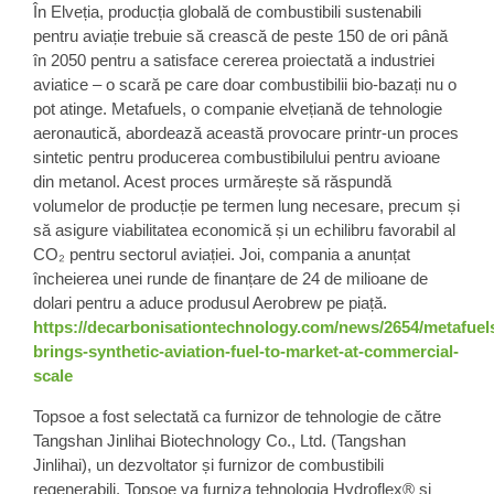
În Elveția, producția globală de combustibili sustenabili
pentru aviație trebuie să crească de peste 150 de ori până
în 2050 pentru a satisface cererea proiectată a industriei
aviatice – o scară pe care doar combustibilii bio-bazați nu o
pot atinge. Metafuels, o companie elvețiană de tehnologie
aeronautică, abordează această provocare printr-un proces
sintetic pentru producerea combustibilului pentru avioane
din metanol. Acest proces urmărește să răspundă
volumelor de producție pe termen lung necesare, precum și
să asigure viabilitatea economică și un echilibru favorabil al
CO₂ pentru sectorul aviației. Joi, compania a anunțat
încheierea unei runde de finanțare de 24 de milioane de
dolari pentru a aduce produsul Aerobrew pe piață.
https://decarbonisationtechnology.com/news/2654/metafuel
brings-synthetic-aviation-fuel-to-market-at-commercial-
scale
Topsoe a fost selectată ca furnizor de tehnologie de către
Tangshan Jinlihai Biotechnology Co., Ltd. (Tangshan
Jinlihai), un dezvoltator și furnizor de combustibili
regenerabili. Topsoe va furniza tehnologia Hydroflex® și