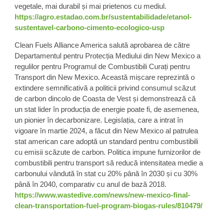
vegetale, mai durabil și mai prietenos cu mediul.
https://agro.estadao.com.br/sustentabilidade/etanol-
sustentavel-carbono-cimento-ecologico-usp
Clean Fuels Alliance America salută aprobarea de către
Departamentul pentru Protecția Mediului din New Mexico a
regulilor pentru Programul de Combustibili Curați pentru
Transport din New Mexico. Această mișcare reprezintă o
extindere semnificativă a politicii privind consumul scăzut
de carbon dincolo de Coasta de Vest și demonstrează că
un stat lider în producția de energie poate fi, de asemenea,
un pionier în decarbonizare. Legislația, care a intrat în
vigoare în martie 2024, a făcut din New Mexico al patrulea
stat american care adoptă un standard pentru combustibili
cu emisii scăzute de carbon. Politica impune furnizorilor de
combustibili pentru transport să reducă intensitatea medie a
carbonului vândută în stat cu 20% până în 2030 și cu 30%
până în 2040, comparativ cu anul de bază 2018.
https://www.wastedive.com/news/new-mexico-final-
clean-transportation-fuel-program-biogas-rules/810479/