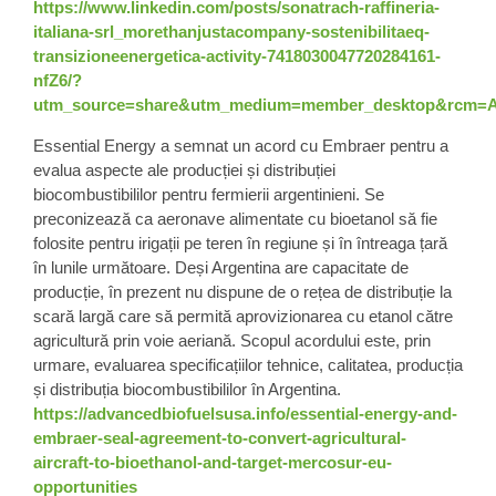
https://www.linkedin.com/posts/sonatrach-raffineria-
italiana-srl_morethanjustacompany-sostenibilitaeq-
transizioneenergetica-activity-7418030047720284161-
nfZ6/?
utm_source=share&utm_medium=member_desktop&rcm
Essential Energy a semnat un acord cu Embraer pentru a
evalua aspecte ale producției și distribuției
biocombustibililor pentru fermierii argentinieni. Se
preconizează ca aeronave alimentate cu bioetanol să fie
folosite pentru irigații pe teren în regiune și în întreaga țară
în lunile următoare. Deși Argentina are capacitate de
producție, în prezent nu dispune de o rețea de distribuție la
scară largă care să permită aprovizionarea cu etanol către
agricultură prin voie aeriană. Scopul acordului este, prin
urmare, evaluarea specificațiilor tehnice, calitatea, producția
și distribuția biocombustibililor în Argentina.
https://advancedbiofuelsusa.info/essential-energy-and-
embraer-seal-agreement-to-convert-agricultural-
aircraft-to-bioethanol-and-target-mercosur-eu-
opportunities