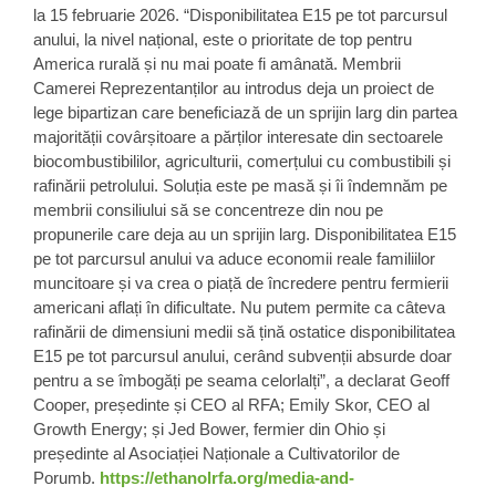
la 15 februarie 2026. “Disponibilitatea E15 pe tot parcursul
anului, la nivel național, este o prioritate de top pentru
America rurală și nu mai poate fi amânată. Membrii
Camerei Reprezentanților au introdus deja un proiect de
lege bipartizan care beneficiază de un sprijin larg din partea
majorității covârșitoare a părților interesate din sectoarele
biocombustibililor, agriculturii, comerțului cu combustibili și
rafinării petrolului. Soluția este pe masă și îi îndemnăm pe
membrii consiliului să se concentreze din nou pe
propunerile care deja au un sprijin larg. Disponibilitatea E15
pe tot parcursul anului va aduce economii reale familiilor
muncitoare și va crea o piață de încredere pentru fermierii
americani aflați în dificultate. Nu putem permite ca câteva
rafinării de dimensiuni medii să țină ostatice disponibilitatea
E15 pe tot parcursul anului, cerând subvenții absurde doar
pentru a se îmbogăți pe seama celorlalți”, a declarat Geoff
Cooper, președinte și CEO al RFA; Emily Skor, CEO al
Growth Energy; și Jed Bower, fermier din Ohio și
președinte al Asociației Naționale a Cultivatorilor de
Porumb.
https://ethanolrfa.org/media-and-