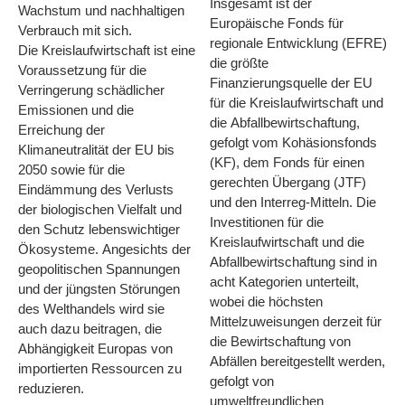
Insgesamt ist der
Wachstum und nachhaltigen
Europäische Fonds für
Verbrauch mit sich.
regionale Entwicklung (EFRE)
Die Kreislaufwirtschaft ist eine
die größte
Voraussetzung für die
Finanzierungsquelle der EU
Verringerung schädlicher
für die Kreislaufwirtschaft und
Emissionen und die
die Abfallbewirtschaftung,
Erreichung der
gefolgt vom Kohäsionsfonds
Klimaneutralität der EU bis
(KF), dem Fonds für einen
2050 sowie für die
gerechten Übergang (JTF)
Eindämmung des Verlusts
und den Interreg-Mitteln. Die
der biologischen Vielfalt und
Investitionen für die
den Schutz lebenswichtiger
Kreislaufwirtschaft und die
Ökosysteme. Angesichts der
Abfallbewirtschaftung sind in
geopolitischen Spannungen
acht Kategorien unterteilt,
und der jüngsten Störungen
wobei die höchsten
des Welthandels wird sie
Mittelzuweisungen derzeit für
auch dazu beitragen, die
die Bewirtschaftung von
Abhängigkeit Europas von
Abfällen bereitgestellt werden,
importierten Ressourcen zu
gefolgt von
reduzieren.
umweltfreundlichen