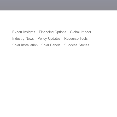
Expert Insights
Financing Options
Global Impact
Industry News
Policy Updates
Resource Tools
Solar Installation
Solar Panels
Success Stories
480 Milliarden Dollar fossile
Brennstoffkosten vermieden
27. Juli 2026
/
Liebe Leserinnen und Leser, Nach einer langen
Pause präsentieren wir erneut verschiedene
Berichte zu alternativen Kraftstoffen, Energien und
Antriebssystemen. Ein...
Read more