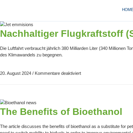
HOM
Nachhaltiger Flugkraftstoff 
Die Luftfahrt verbraucht jährlich 380 Milliarden Liter (340 Millionen
des Klimawandels zu begegnen.
20. August 2024
/
Kommentare deaktiviert
The Benefits of Bioethanol
The article discusses the benefits of bioethanol as a substitute for p
need to switch mobility to biofuels in order to improve environmental 