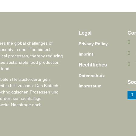
Legal
Con
s the global challenges of
Privacy Policy
security in one. The biotech
Imprint
ical processes, thereby reducing
tes sustainable food production
Rechtliches
 food.
Datenschutz
lobalen Herausforderungen
Soc
 in hilft zulösen. Das Biotech-
Impressum
technologischen Prozessen und
ördert sie nachhaltige
tweite Nachfrage nach