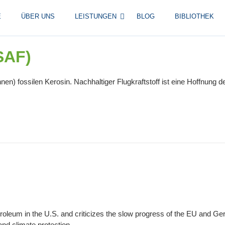
E
ÜBER UNS
LEISTUNGEN
BLOG
BIBLIOTHEK
(SAF)
 Tonnen) fossilen Kerosin. Nachhaltiger Flugkraftstoff ist eine Hoffn
etroleum in the U.S. and criticizes the slow progress of the EU and Ger
and climate protection.