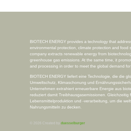
BIOTECH ENERGY provides a technology that addresse
environmental protection, climate protection and food 
company extracts renewable energy from biotechnolog
greenhouse gas emissions. At the same time, it promo
and processing in order to meet the global demand for
BIOTECH ENERGY liefert eine Technologie, die die g
Umweltschutz, Klimaschonung und Ernährungssicherheit
Unternehmen extrahiert erneuerbare Energie aus bio
reduziert damit Treibhausgasemissionen. Gleichzeitig f
Lebensmittelproduktion und -verarbeitung, um die wel
Nahrungsmitteln zu decken.
© 2026 Created by
duesselburger